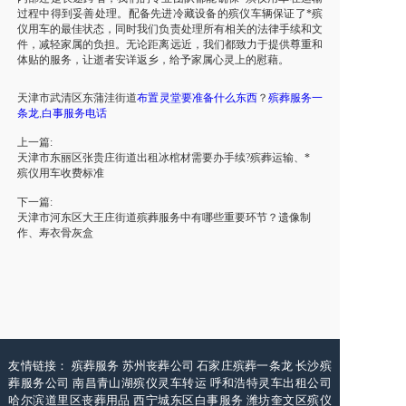
过程中得到妥善处理。配备先进冷藏设备的殡仪车辆保证了*殡
仪用车的最佳状态，同时我们负责处理所有相关的法律手续和文
件，减轻家属的负担。无论距离远近，我们都致力于提供尊重和
体贴的服务，让逝者安详返乡，给予家属心灵上的慰藉。
天津
市
武清区东蒲洼街道
布置灵堂
要准备什么东西
？
殡葬服务一
条龙
白事服务电话
,
上一篇:
天津市东丽区张贵庄街道出租冰棺材需要办手续?殡葬运输、*
殡仪用车收费标准
下一篇:
天津市河东区大王庄街道殡葬服务中有哪些重要环节？遗像制
作、寿衣骨灰盒
友情链接：
殡葬服务
苏州丧葬公司
石家庄殡葬一条龙
长沙殡
葬服务公司
南昌青山湖殡仪灵车转运
呼和浩特灵车出租公司
哈尔滨道里区丧葬用品
西宁城东区白事服务
潍坊奎文区殡仪