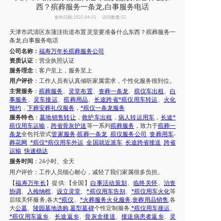
西？殡葬服务一条龙,白事服务电话
发布日期:2025-04-25
访问数量:55
天津
市
武清区东蒲洼街道
布置灵堂
要准备什么东西？
殡葬服务一
条龙
白事服务电话
,
公司名称：
福寿万年长殡葬服务公司
资质认证
：营业执照认证
服务理念
：客户至上，服务至上
用户评价
：工作人员有认真倾听家属需求，个性化服务很到位。
主营服务
：
殡葬服务
、
灵堂布置
、
丧葬一条龙
、
殡仪车出租
、
白
事服务
、
灵车接运
、
殡葬用品
、
长途跨省*殡仪用车转运
、
火化
预约
，
下葬安葬礼仪服务
，
*殡仪一条龙服务
服务特色
：
墓地销售转让
，
救护车出租
，
病人转运用车
，
长途*
殡仪用车运输
，
跨省骨灰护送
等一系列
殡葬服务
，致力于
殡葬一
条龙
全包托管式
管家服务
.
殡葬一条龙
_
殡仪服务公司
_
丧葬用车
-
葬花网
_
*殡仪*殡仪用车外运
_
全国就近派车
_
长途跨省接送
_
跨省
运输
_
快速稳达
服务时间
：
24小时、全天
用户评价：
工作人员细心耐心，减轻了我们
家属
很多负担。
【
福寿万年长
】提供
:【全国】
白事活动策划
、
临终关怀
、
治丧
协调
、
入殓纳棺
、
设立灵堂
、
*殡仪用车告别
、
*殡仪用车火化
等
后续关怀服务
,各大
*殡仪
、
*火葬服务火化服务
,
丧葬用品销售
,各
大
公墓
、
陵园墓地选购
,
墓型墓碑
个性定制服务
,
*殡仪用车接运
、
*殡仪用车返乡
、
长途返乡
、
骨灰盒接送
、
接送病患者返乡
、
灵