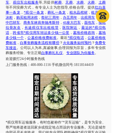
车
、
殡仪车出租服务
等
,另提供
树葬
、
天葬
、
水葬
、
火葬
、
土葬
等不同安葬方式，有专业人士为您指导
,价格合理。提供
红白喜
事一条龙
，
*殡仪一条龙
，
葬礼一条龙
，
租水晶棺材
，
租用制冷
冰柜
，
购买租用冰棺
，
祭祀三周年
，
办五周年
，
出殡用车
，
大巴
中巴轿车
、
商务车林肯奔驰考斯特
，
座大巴车
，
面包车
，
接站
45
拉骨灰盒
，
长途殡仪车出租租赁
，
医院附近
，
最近的*殡仪电
话
，
跨省市*殡仪用车转运多少钱一公里
，
墓地价格咨询
，
墓地
多少钱一个
，
公墓价格收费标准
。最近
*殡仪电话
，
公墓价格收
费标准
，
白事丧葬服务流程有哪些
？
火化服务如何预约
？
免费专
车接送
。公司以人为本
,真诚做事,合理回报为宗旨，多年专业殡
葬服务经验、专注正规
白事葬礼礼仪
、
专业团队为你服务
。
欢迎拨打
24小时服务热线
上门服务热线：
400-000-1116 手机微信同号:18118144419
*殡仪用车运输服务，有时也被称作
*灵车运输
，是专为安全、
“
”
尊严地将逝者送回家乡或指定地点而设的专业服务。无论是城市
内部还是长途跨省，我们的专业团队都能确保*殡仪用车在运输