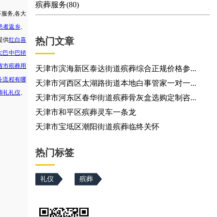
殡葬服务(80)
怀服务
,各大
患者返乡
、
热门文章
提供
红白喜
大巴中巴轿
省市
殡葬用
天津市滨海新区泰达街道殡葬综合正规价格参...
务流程有哪
天津市河西区太湖路街道本地白事管家一对一...
葬礼礼仪
、
天津市河东区春华街道殡葬骨灰盒选购定制咨...
天津市和平区殡葬灵车一条龙
天津市宝坻区潮阳街道殡葬临终关怀
热门标签
礼仪
殡葬