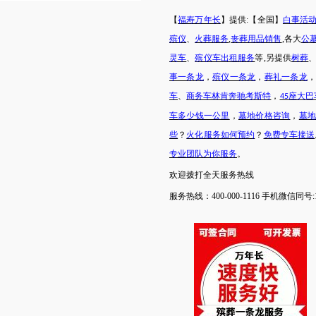
【
福寿万年长
】提供
:【全国】
白事活
殡仪
、
火葬服务
,
丧葬用品销售
,各大
公
灵车
、
殡仪车出租服务
等
,另提供
树葬
事一条龙
，
殡仪一条龙
，
葬礼一条龙
车
、
商务车林肯奔驰考斯特
，
座大巴
45
车
多少钱一公里
，
墓地价格咨询
，
墓
些
？
火化服务如何预约
？
免费专车接送
专业团队为你服务
。
欢迎拨打
全天
服务热线
服务热线：
400-000-1116 手机微信同号:1