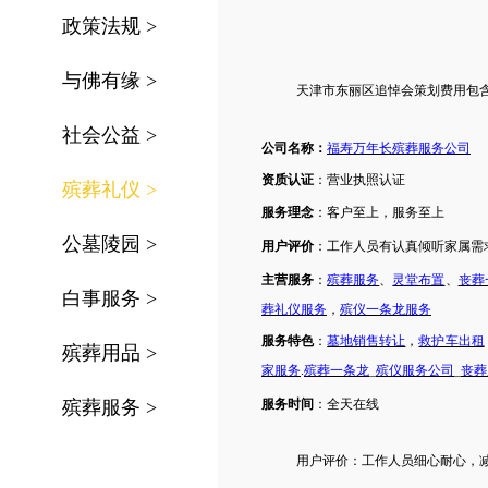
政策法规
>
与佛有缘
>
天津
市
东丽区
追悼会策划费用包
社会公益
>
公司名称：
福寿万年长殡葬服务公司
资质认证
：营业执照认证
殡葬礼仪
>
服务理念
：客户至上，服务至上
公墓陵园
>
用户评价
：工作人员有认真倾听家属需
主营服务
：
殡葬服务
、
灵堂布置
、
丧葬
白事服务
>
葬礼仪服务
，
殡仪一条龙服务
服务特色
：
墓地销售转让
，
救护车出租
殡葬用品
>
家服务
.
殡葬一条龙
_
殡仪服务公司
_
丧葬
殡葬服务
>
服务时间
：
全天在线
用户评价：
工作人员细心耐心，