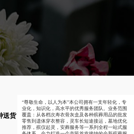
“尊敬生命，以人为本”本公司拥有一支年轻化，专
业化，知识化，高水平的优秀服务团队。业务范围
钟送货
覆盖：从各档次寿衣骨灰盒及各种殡葬用品的批发
零售到遗体穿衣整容，灵车长短途接运，墓地优化
推荐，殡仪起灵，安葬服务等一系列全程一站式服
务体系，全力打造一个市民首肯接纳的全新殡葬服