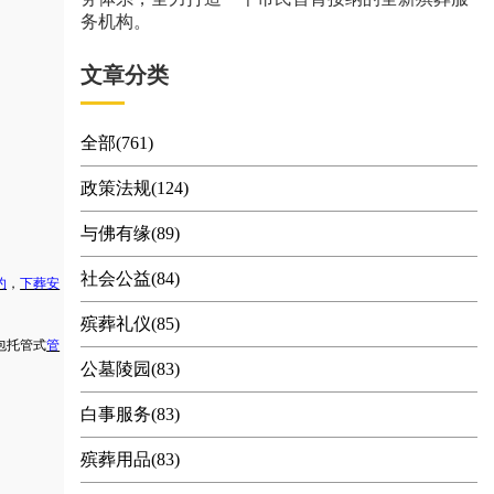
务机构。
文章分类
全部(761)
政策法规(124)
与佛有缘(89)
社会公益(84)
约
，
下葬安
殡葬礼仪(85)
包托管式
管
公墓陵园(83)
白事服务(83)
殡葬用品(83)