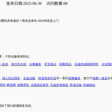
发布日期:2025-06-30
访问数量:68
含哪些具体项目？
骨灰盒寿衣
分钟送货上门
,20
求，个性化服务很到位。
一条龙
、
殡仪车出租
、
白事服务
、
灵车接运
、
殡葬用品
、
长途跨省
殡葬用车
、
火化预
，
病人转运用车
，
长途运输
，
跨省骨灰护送
等一系列
殡葬服务
，致力于
殡葬一条龙
全
用车
-
葬花网
_
丧葬用车
_
全国就近派车
_
长途跨省接送
_
跨省运输
_
快速稳达
减轻了我们
家属
很多负担。