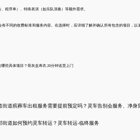
告、程序单）、特殊表演（如乐队演奏）等额外需求。
会有不同的收费标准和服务内容。在选择时，应详细了解并确认所有包含的项目，以
含哪些具体项目？
骨灰盒寿衣
分钟送货上门
,
20
道街道殡葬车出租服务需要提前预定吗？灵车告别会服务、净身
邨街道如何预约灵车转运？灵车转运-临终服务