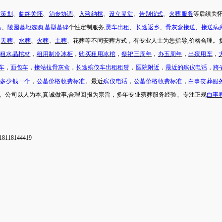
动策划
、
临终关怀
、
治丧协调
、
入殓纳棺
、
设立灵堂
、
告别仪式
、
火葬服务
等后续关
墓
、
陵园墓地选购
,
墓型墓碑
个性定制服务
,
灵车出租
、
长途返乡
、
骨灰盒接送
、
接送病
、
天葬
、
水葬
、
火葬
、
土葬
、
花葬
等不同安葬方式，有专业人士为您指导
,价格合理。
，
租水晶棺材
，
租用制冷冰柜
，
购买租用冰棺
，
祭祀三周年
，
办五周年
，
出殡用车
，
车
，
面包车
，
接站拉骨灰盒
，
长途殡仪车出租租赁
，
医院附近
，
最近的殡仪电话
，
跨
地多少钱一个
，
公墓价格收费标准
。最近
殡仪电话
，
公墓价格收费标准
，
白事丧葬服
。公司以人为本
,真诚做事,合理回报为宗旨，多年专业殡葬服务经验、专注正规
白事
8118144419