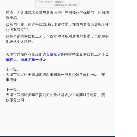
烤漆：为金属或木质骨灰盒表面提供光滑亮丽的保护层，同时增
添美感。
绘画与印刷：通过手绘或现代印刷技术，在骨灰盒表面展现个性
化图案或文字。
选择合适的材质和工艺，不仅能够体现对逝者的尊重，也能更好
地表达个人情感。
天津市
东丽区张贵庄街道
骨灰盒定制
有哪些常见材质和工艺？
灵
车
转运
、
殡葬
灵车
一条龙
上一篇:
天津市河北区王串场街道白事租车一般多少钱？葬礼乐队、丧
事摄像
下一篇:
天津市武清区灵车租赁公司的价格是多少？丧葬服务电话、殡
仪服务公司