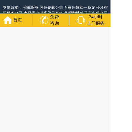
友情链接：
殡葬服务
苏州丧葬公司
石家庄殡葬一条龙
长沙殡
葬服务公司
南昌青山湖殡仪灵车转运
呼和浩特灵车出租公司
免费
24小时
哈尔滨道里区丧葬用品
西宁城东区白事服务
潍坊奎文区殡仪
首页
咨询
上门服务
服务
乳山寿衣店铺
杭州上城区灵堂布置
沈阳浑南区殡葬平台
中国墓地网
中国非急救转运网
福寿万年长
官方公众号
400-000-1116
各城市均有服务人员上门服务
24小时上门服务
Copyright 2024 天津福寿万年长 All Rights Reserved.全站内容
均为咨询服务，遗体转运接送业务须联系当地殡仪馆咨询.