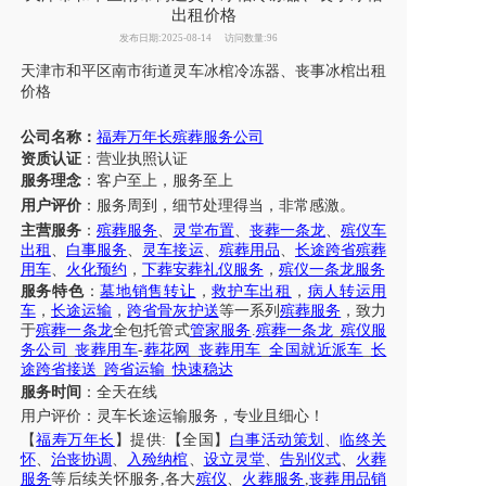
出租价格
发布日期:2025-08-14
访问数量:96
天津
市
和平区
南市街道
灵车
冰棺冷冻器
、丧事
冰棺
出租
价格
公司名称：
福寿万年长殡葬服务公司
资质认证
：营业执照认证
服务理念
：客户至上，服务至上
用户评价
：
服务周到，细节处理得当，非常感激。
主营服务
：
殡葬服务
、
灵堂布置
、
丧葬一条龙
、
殡仪车
出租
、
白事服务
、
灵车接运
、
殡葬用品
、
长途跨省殡葬
用车
、
火化预约
，
下葬安葬礼仪服务
，
殡仪一条龙服务
服务特色
：
墓地销售转让
，
救护车出租
，
病人转运用
车
，
长途运输
，
跨省骨灰护送
等一系列
殡葬服务
，致力
于
殡葬一条龙
全包托管式
管家服务
.
殡葬一条龙
_
殡仪服
务公司
_
丧葬用车
-
葬花网
_
丧葬用车
_
全国就近派车
_
长
途跨省接送
_
跨省运输
_
快速稳达
服务时间
：全天在线
用户评价：
灵车长途运输服务，专业且细心！
【
福寿万年长
】提供
:【全国】
白事活动策划
、
临终关
怀
、
治丧协调
、
入殓纳棺
、
设立灵堂
、
告别仪式
、
火葬
服务
等后续关怀服务
,各大
殡仪
、
火葬服务
,
丧葬用品销