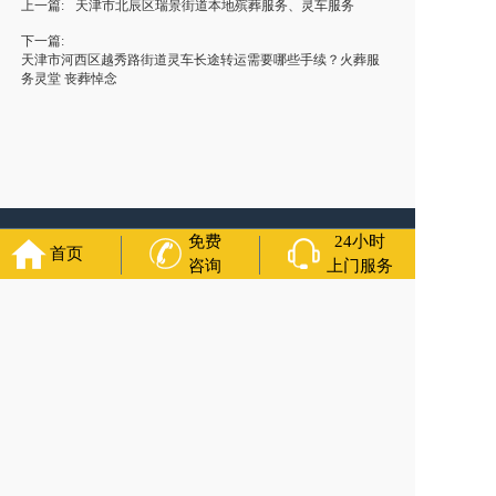
上一篇:
天津市北辰区瑞景街道本地殡葬服务、灵车服务
下一篇:
天津市河西区越秀路街道灵车长途转运需要哪些手续？火葬服
务灵堂 丧葬悼念
友情链接：
殡葬服务
苏州丧葬公司
石家庄殡葬一条龙
长沙殡
免费
24小时
首页
葬服务公司
南昌青山湖殡仪灵车转运
呼和浩特灵车出租公司
咨询
上门服务
哈尔滨道里区丧葬用品
西宁城东区白事服务
潍坊奎文区殡仪
服务
乳山寿衣店铺
杭州上城区灵堂布置
沈阳浑南区殡葬平台
中国墓地网
中国非急救转运网
福寿万年长