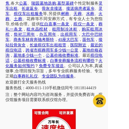
售
,各大
公墓
、
陵园墓地选购
,
墓型墓碑
个性定制服务
灵
车出租
、
长途返乡
、
骨灰盒接送
、
接送病患者返乡
、
灵
车
、
殡仪车出租服务
等
,另提供
树葬
、
天葬
、
水葬
、
火
葬
、
土葬
、花葬等不同安葬方式，有专业人士为您指
导
,价格合理。提供
红白喜事一条龙
，
殡仪一条龙
，
葬
礼一条龙
，
租水晶棺材
，
租用制冷冰柜
，
购买租用冰
棺
，
祭祀三周年
，
办五周年
，
出殡用车
，
大巴中巴轿
车
、
商务车林肯奔驰考斯特
，
座大巴车
，
面包车
，
接
45
站拉骨灰盒
，
长途殡仪车出租租赁
，
医院附近
，
最近的
殡仪电话
，
跨省市殡葬用车多少钱一公里
，
墓地价格咨
询
，
墓地多少钱一个
，
公墓价格收费标准
。最近
殡仪电
话
，
公墓价格收费标准
，
白事丧葬服务流程有哪些
？
火
化服务如何预约
？
免费专车接送
。公司以人为本
,真诚
做事,合理回报为宗旨，多年专业殡葬服务经验、专注
正规
白事葬礼礼仪
、
专业团队为你服务
。
欢迎拨打全天服务热线
服务热线：
4000-011-110
手机微信同号
:18118144419
注；
整个网站内容均为咨询服务，并提供免费咨询，殡
仪馆服务项目需要联系殡仪馆办理
。