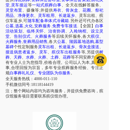
,
堂
灵车接运
等
一站式殡葬白事
、
全天在线解答服务
、
;
灵堂布置
、摄像等
并提供
寿衣
、
骨灰盒
、
花圈
、
祭祀
用品
、
净身更衣
、
灵车租用
、
长途返乡
、
灵车出租
、
殡
,
.
仪车
返乡
可
随车配备单体式冷藏箱
另外还可代办各区
,
,
,
.
.
公墓
选墓
火化
安葬服务
免费专车接送
【全国】
白事
活动策划
、
临终关怀
、
治丧协调
、
入殓纳棺
、
设立灵
堂
、
告别仪式
、
火葬服务
等后续关怀服务,各大
殡仪
、
火葬服务
,
丧葬用品销售
,各大
公墓
、
陵园墓地选购
,
墓型
墓碑
个性定制服务
灵车出租
、
长途返乡
、
骨灰盒接送
、
接送病患者返乡
、
灵车
、
殡仪车出租服务
等,另提供
树
葬
、
天葬
、
水葬
、
火葬
、
土葬
、
花葬
等不同安葬方式，
有专业人士为您指导,价格合理。公司以人为本,真诚做
事,合理回报为宗旨，多年专业殡葬服务经验、专注正
规
白事葬礼礼仪
、
专业团队为你服务
。
全天服务热线：4000-011-110
手机微信同号:18118144419
注；整个网站内容均为咨询服务，并提供免费咨询，殡
仪馆服务项目需要联系殡仪馆办理。