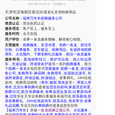
发布日期:2026-03-28
访问数量:50
天津
市
滨海新区新北街道
丧礼常用
殡葬用品
公司名称：
福寿万年长殡葬服务公司
资质认证
：营业执照认证
服务理念
：客户至上，服务至上
服务时间
：全天在线
用户评价
：丧事一条龙服务
顺畅，解答耐心细致。
主营服务
：
殡葬服务
、
灵堂布置
、
丧葬一条龙
、
殡仪车
出租
、
白事服务
、
灵车接运
、
殡葬用品
、
长途跨省殡葬
用车
、
火化预约
，
下葬安葬礼仪服务
，
殡仪一条龙服务
服务特色
：
墓地销售转让
，
救护车出租
，
病人转运用
车
，
长途运输
，
跨省骨灰护送
等一系列
殡葬服务
，致力
于
殡葬一条龙
全包托管式
管家服务
.
殡葬一条龙
_
殡仪服
务公司
_
丧葬用车
-
葬花网
_
丧葬用车
_
全国就近派车
_
长
24H
途跨省接送
_
跨省运输
_
快速稳达
、
丧事葬礼
、
在线
,
,
,
咨询
、
殡葬
用品销售
（
寿衣
被面
骨灰盒
等）
帮老人穿
,
,
,
寿衣
北京白事殡葬
对逝者
追思告别咨询
家庭灵堂布置
,
,
,
殡葬仪式
殡仪丧葬服务
丧事追思会策划
白事跟拍录
,
,
,
像
迁坟
等
全天
专业丧葬白事服务
各项手续
联系墓地
联
24H
,
,
,
系丧事葬礼
、
在线咨询车
联系乐队
骨灰寄存
丧事
,
.
礼品花圈
专业主持
白事殡葬
对逝者追思告别等
【
福寿万年长
】
承接
一条龙殡葬正规公司
、
火化服务
、
,
,
,
提供
传统殡葬
丧葬悼念会布置
丧事悼念会策划
殡礼灵