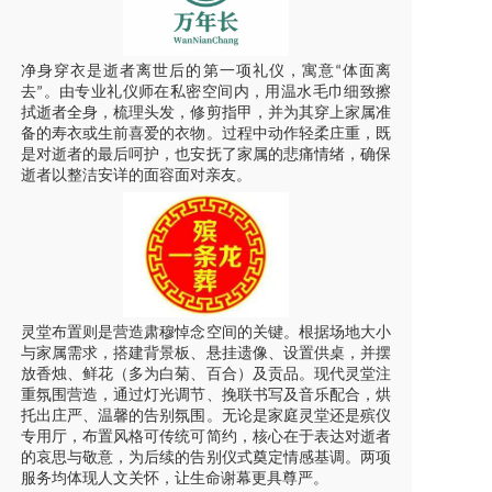
净身穿衣是逝者离世后的第一项礼仪，寓意
体面离
“
去
。由专业礼仪师在私密空间内，用温水毛巾细致擦
”
拭逝者全身，梳理头发，修剪指甲，并为其穿上家属准
备的寿衣或生前喜爱的衣物。过程中动作轻柔庄重，既
是对逝者的最后呵护，也安抚了家属的悲痛情绪，确保
逝者以整洁安详的面容面对亲友。
灵堂布置则是营造肃穆悼念空间的关键。根据场地大小
与家属需求，搭建背景板、悬挂遗像、设置供桌，并摆
放香烛、鲜花（多为白菊、百合）及贡品。现代灵堂注
重氛围营造，通过灯光调节、挽联书写及音乐配合，烘
托出庄严、温馨的告别氛围。无论是家庭灵堂还是殡仪
专用厅，布置风格可传统可简约，核心在于表达对逝者
的哀思与敬意，为后续的告别仪式奠定情感基调。两项
服务均体现人文关怀，让生命谢幕更具尊严。