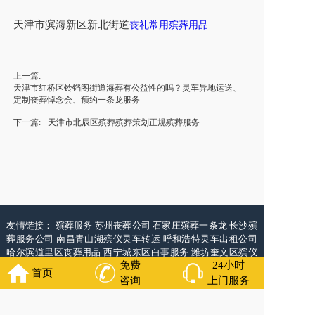
天津
市
滨海新区新北街道
丧礼常用
殡葬用品
上一篇:
天津市红桥区铃铛阁街道海葬有公益性的吗？灵车异地运送、
定制丧葬悼念会、预约一条龙服务
下一篇:
天津市北辰区殡葬殡葬策划正规殡葬服务
友情链接：
殡葬服务
苏州丧葬公司
石家庄殡葬一条龙
长沙殡
葬服务公司
南昌青山湖殡仪灵车转运
呼和浩特灵车出租公司
哈尔滨道里区丧葬用品
西宁城东区白事服务
潍坊奎文区殡仪
免费
24小时
服务
乳山寿衣店铺
杭州上城区灵堂布置
沈阳浑南区殡葬平台
首页
中国墓地网
中国非急救转运网
咨询
上门服务