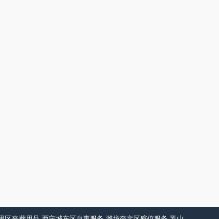
里区丧葬用品
西宁城东区白事服务
潍坊奎文区殡仪服务
乳山