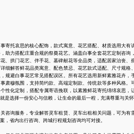
白事寄托哀思的核心配饰，款式寓意、花艺搭配、材质选用大有
务，助力搭配庄重合规的祭奠花艺。涵盖白事全套花艺定制咨询
摆花、拱门花艺、伴手花、墓碑献花等全品类，适配居家治丧、
可详细解答鲜花品类寓意、配色禁忌、花艺款式适配、尺寸规格
题，规避白事花艺常见搭配误区。所有花艺选用新鲜素雅花卉，
白事肃穆氛围，支持简约款、高端定制款、传统款等多种风格。
格个性化定制，搭配专属寄语挽联，以素雅鲜花寄托绵绵哀思，
就是选择一份安心与信赖，让生命的最后一程，充满尊重与关怀
相关咨询服务，专业解答灵车租赁、灵车出租相关问题，可为有
案，省内出行咨询、跨城行程规划咨询均可对接。