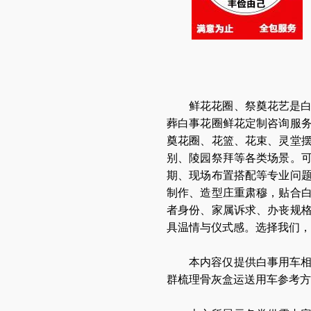
鲜花花圈、祭奠花艺是
葬白事花圈鲜花定制咨询服
奠花圈、花篮、花束、灵堂
别、陵园祭拜等各类场景。
期、现场布置搭配等专业问
制作、造型庄重肃穆，贴合
者身份、家属诉求、办丧规
具温情与仪式感。选择我们，
本内容仅提供白事用车
群梳理骨灰盒运送用车参考方