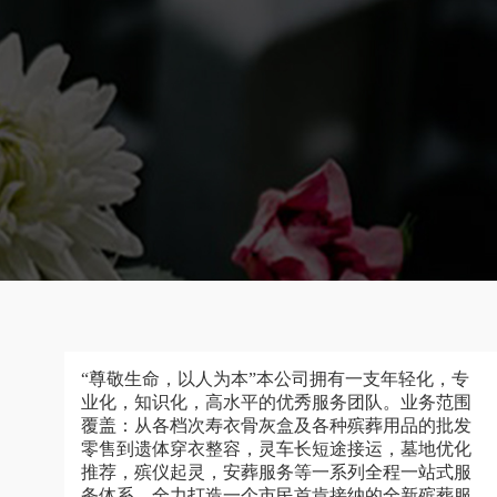
“尊敬生命，以人为本”本公司拥有一支年轻化，专
业化，知识化，高水平的优秀服务团队。业务范围
覆盖：从各档次寿衣骨灰盒及各种殡葬用品的批发
零售到遗体穿衣整容，灵车长短途接运，墓地优化
推荐，殡仪起灵，安葬服务等一系列全程一站式服
务体系，全力打造一个市民首肯接纳的全新殡葬服