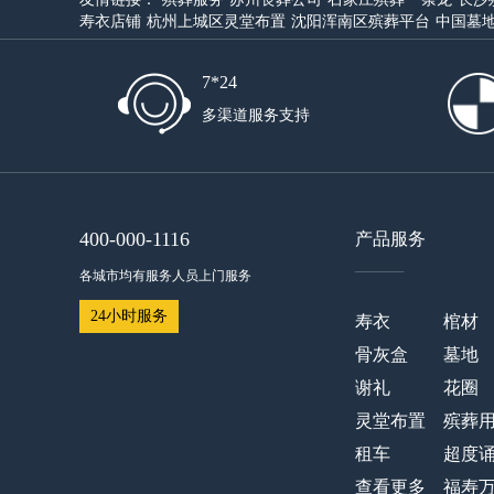
寿衣店铺
杭州上城区灵堂布置
沈阳浑南区殡葬平台
中国墓
7*24
多渠道服务支持
400-000-1116
产品服务
——
各城市均有服务人员上门服务
24小时服务
寿衣
棺材
骨灰盒
墓地
谢礼
花圈
灵堂布置
殡葬
租车
超度
查看更多
福寿