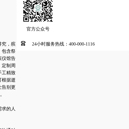
官方公众号
讲究，殡
24小时服务热线：400-000-1116
，包含祭
殡仪馆告
、定制周
手工精致
可根据逝
让告别更
。
需求的人