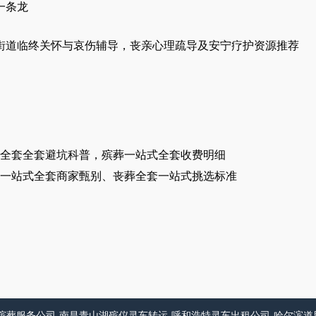
一条龙
街道临终关怀与哀伤辅导，丧亲心理疏导及安宁疗护资源推荐
全套全套避坑科普，殡葬一站式全套收费明细
一站式全套商家甄别、丧葬全套一站式挑选标准
殡葬服务公司
南昌青山湖殡仪灵车转运
呼和浩特灵车出租公司
哈尔滨道