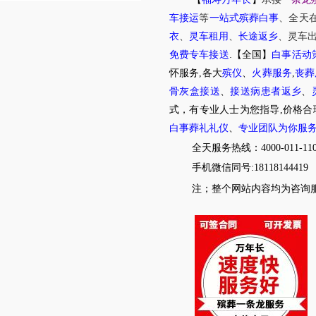
车接运
等
一站式殡葬白事
、
全天
衣
、
灵车租用
、
长途返乡
、
灵车
.
免费专车接送
【全国】
白事活动
怀服务,各大
殡仪
、
火葬服务
,
丧葬
骨灰盒接送
、
接送病患者返乡
、
式，有专业人士为您指导,价格合
白事葬礼礼仪
、
专业团队为你服
全天服务热线：4000-011-11
手机微信同号:18118144419
注；整个网站内容均为咨询