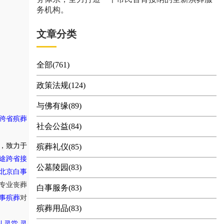
务机构。
文章分类
全部(761)
政策法规(124)
与佛有缘(89)
跨省殡葬
社会公益(84)
，致力于
殡葬礼仪(85)
途跨省接
公墓陵园(83)
北京白事
专业丧葬
白事服务(83)
事殡葬
对
殡葬用品(83)
,
礼灵堂
灵