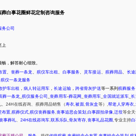
殡葬白事花圈鲜花定制咨询服务
服务公司
至上
顺畅，解答耐心细致。
布置
、
丧葬一条龙
、
殡仪车出租
、
白事服务
、
灵车接运
、
殡葬用品
、
长途
，
殡仪一条龙服务
救护车出租
，
病人转运用车
，
长途运输
，
跨省骨灰护送
等一系列
殡葬服务
殡葬一条龙
_
殡仪服务公司
_
丧葬用车
-
葬花网
_
丧葬用车
_
全国就近派车
_
长
24H
,
,
,
,
礼
、
在线咨询
、
殡葬
用品销售
（
寿衣
被面
骨灰盒
等）
帮老人穿寿衣
,
,
,
,
,
堂布置
殡葬仪式
殡仪丧葬服务
丧事追思会策划
白事跟拍录像
迁坟
等
全天
24H
,
,
,
,
丧事葬礼
、
在线咨询车
联系乐队
骨灰寄存
丧事礼品花圈
专业主持
白
,
,
,
殡葬正规公司
、
服务
、提供
传统殡葬
丧葬悼念会布置
丧事悼念会策划
殡