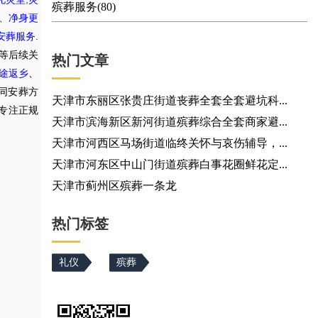
殡葬服务(80)
、
净身更
.
安葬服务
等后续关
热门文章
途返乡
、
同安葬方
天津市东丽区张贵庄街道丧葬全套全套避坑科...
专注正规
天津市滨海新区新河街道殡葬综合全套商家避...
天津市河西区马场街道临终关怀与哀伤辅导，...
天津市河东区中山门街道殡葬白事花圈鲜花定...
天津市蓟州区殡葬一条龙
热门标签
礼仪
殡葬