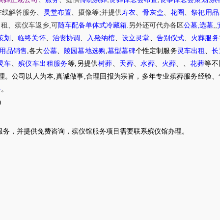
;
在线解答服务
、
灵堂布置
、摄像等
并提供
寿衣
、
骨灰盒
、
花圈
、
祭祀用品
,
.
,
,
,
出租
、
殡仪车
返乡
可
随车配备单体式冷藏箱
另外还可代办各区
公墓
选墓
策划
、
临终关怀
、
治丧协调
、
入殓纳棺
、
设立灵堂
、
告别仪式
、
火葬服务
用品销售
,各大
公墓
、
陵园墓地选购
,
墓型墓碑
个性定制服务
灵车出租
、
长
灵车
、
殡仪车出租服务
等,另提供
树葬
、
天葬
、
水葬
、
火葬
、
、
花葬
等不
理。公司以人为本,真诚做事,合理回报为宗旨，多年专业殡葬服务经验、
务
。
0
服务，并提供免费咨询，殡仪馆服务项目需要联系殡仪馆办理。