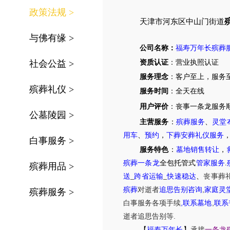
政策法规
>
天津
市
河东区中山门街道
与佛有缘
>
公司名称：
福寿万年长殡葬
社会公益
>
资质认证
：营业执照认证
服务理念
：客户至上，服务
殡葬礼仪
>
服务时间
：全天在线
用户评价
：丧事一条龙服务
公墓陵园
>
主营服务
：
殡葬服务
、
灵堂
用车
、
预约
，
下葬安葬礼仪服务
白事服务
>
服务特色
：
墓地销售转让
，
殡葬一条龙
全包托管式
管家服务
.
殡葬用品
>
送
_
跨省运输
_
快速稳达
、
丧事葬
,
殡葬
对逝者
追思告别咨询
家庭灵
殡葬服务
>
,
,
白事服务
各项手续
联系墓地
联系
.
逝者追思告别等
【
福寿万年长
】
承接
一条龙